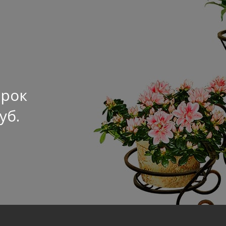
рок
уб.