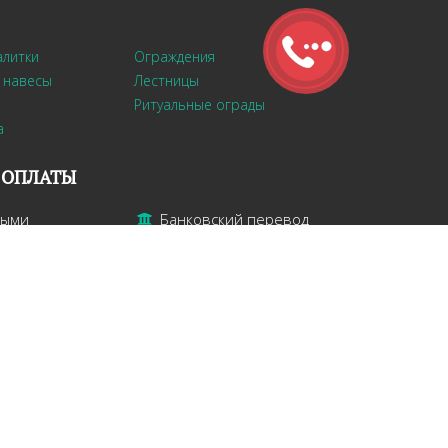
алитки
Ограждения
 навесы
Лестницы
Ритуальные ограды
а
 ОПЛАТЫ
ными
Банковский перевод
те
Рассрочка платежа