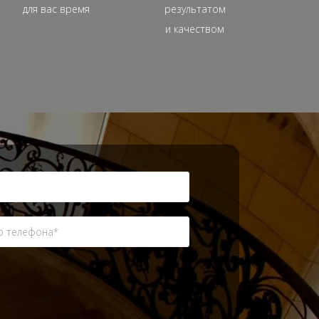
для вас время
результатом
и качеством