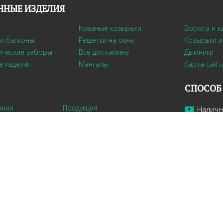
ННЫЕ ИЗДЕЛИЯ
Кованые козырьки
Ворота и к
и балконы
Решетки на окна
Козырьки и
ические заборы
Всё для камина
Дымники
е изделия
Мангалы
Карта сайт
СПОСОБ
ании
Продукция
Налич
 и фотомонтаж
Доставка и установка
По кар
Видео
ты
Новости
©
kovkafabrika.ru
2007-2026 |
Карта сайта
Продвижение сайта