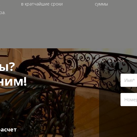
.
в кратчайшие сроки
суммы
ра.
сы?
ним!
расчет