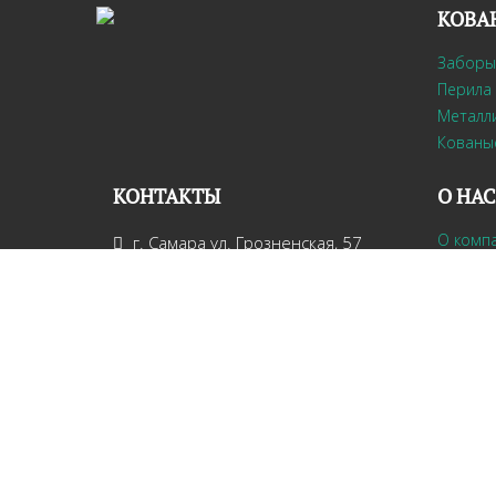
КОВА
Заборы
Перила 
Металл
Кованы
КОНТАКТЫ
О НАС
О комп
г. Самара ул. Грозненская, 57
Дизайн
+7 906 347-69-60
Отзывы
tee1974@mail.ru
Контак
ПН-ПТ с 9-00 до 18-00
СБ с 9-00 до 14-00