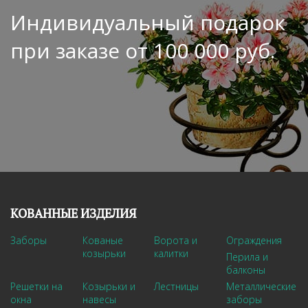
Индивидуальный подарок
при заказе от 100 000 руб.
КОВАННЫЕ ИЗДЕЛИЯ
Заборы
Кованые
Ворота и
Ограждения
козырьки
калитки
Перила и
балконы
Решетки на
Козырьки и
Лестницы
Металлические
окна
навесы
заборы