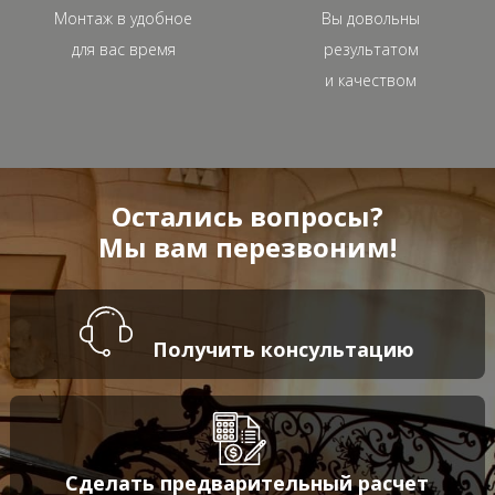
Монтаж в удобное
Вы довольны
для вас время
результатом
и качеством
Остались вопросы?
Мы вам перезвоним!
Получить консультацию
Сделать предварительный расчет