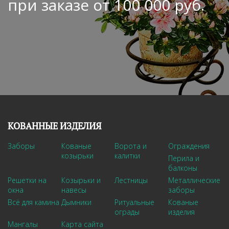
при заказе от 100 000 руб.
КОВАННЫЕ ИЗДЕЛИЯ
Заборы
Кованые
Ворота и
Ограждения
козырьки
калитки
Перила и
балконы
Решетки на
Козырьки и
Лестницы
Металлические
окна
навесы
заборы
Всё для камина
Дымники
Ритуальные
Кованые
ограды
изделия
Мангалы
Карта сайта